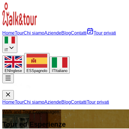
Home
Tour
Chi siamo
Aziende
Blog
Contatti
Tour privati
IT
EN
Inglese
ES
Spagnolo
IT
Italiano
Home
Tour
Chi siamo
Aziende
Blog
Contatti
Tour privati
Walk and Tour Copenhagen
Tour ed Esperienze