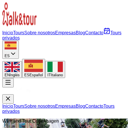
Inicio
Tours
Sobre nosotros
Empresas
Blog
Contacto
Tours
privados
ES
EN
Inglés
ES
Español
IT
Italiano
Inicio
Tours
Sobre nosotros
Empresas
Blog
Contacto
Tours
privados
Walk and Tour Copenhagen