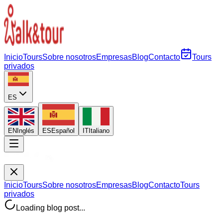
Inicio
Tours
Sobre nosotros
Empresas
Blog
Contacto
Tours
privados
ES
EN
Inglés
ES
Español
IT
Italiano
Inicio
Tours
Sobre nosotros
Empresas
Blog
Contacto
Tours
privados
Loading blog post...